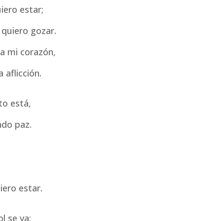
iero estar;
 quiero gozar.
ia mi corazón,
 aflicción.
to está,
ndo paz.
iero estar.
l se va;