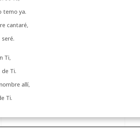
o temo ya.
re cantaré,
e seré.
n Ti,
 de Ti.
nombre allí,
e Ti.