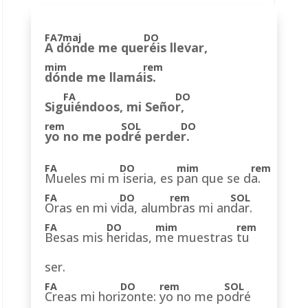
A dónde me que
réis llevar,
dónde me llamá
is.
Sig
uiéndoos, mi Seño
r,
yo no me po
dré perde
r.
Mueles mi m
iseria, es
pan que se d
a.
Oras en mi vi
da, alum
bras mi an
dar.
Besas mis
heridas,
me muestras
tu
ser.
Creas mi hori
zonte:
yo no me p
odré