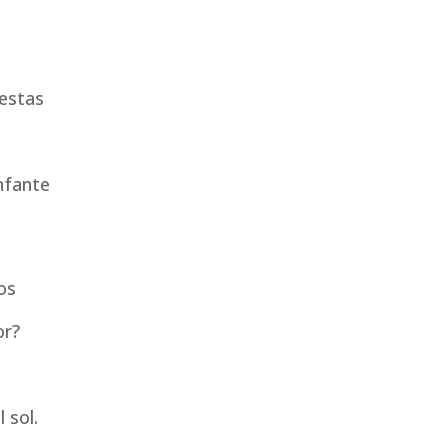
iestas
infante
os
or?
 sol.