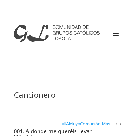
Cancionero
Trending Articles
All
Aleluya
Comunión
Más
001. A dónde me queréis llevar