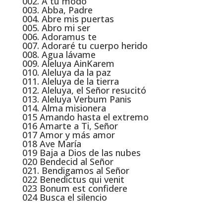
002. A tu modo
003. Abba, Padre
004. Abre mis puertas
005. Abro mi ser
006. Adoramus te
007. Adoraré tu cuerpo herido
008. Agua lávame
009. Aleluya AinKarem
010. Aleluya da la paz
011. Aleluya de la tierra
012. Aleluya, el Señor resucitó
013. Aleluya Verbum Panis
014. Alma misionera
015 Amando hasta el extremo
016 Amarte a Ti, Señor
017 Amor y más amor
018 Ave María
019 Baja a Dios de las nubes
020 Bendecid al Señor
021. Bendigamos al Señor
022 Benedictus qui venit
023 Bonum est confidere
024 Busca el silencio